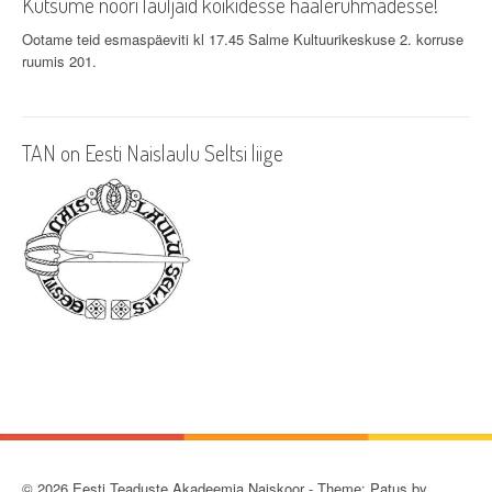
Kutsume noori lauljaid kõikidesse häälerühmadesse!
Ootame teid esmaspäeviti kl 17.45 Salme Kultuurikeskuse 2. korruse
ruumis 201.
TAN on Eesti Naislaulu Seltsi liige
© 2026 Eesti Teaduste Akadeemia Naiskoor - Theme: Patus by