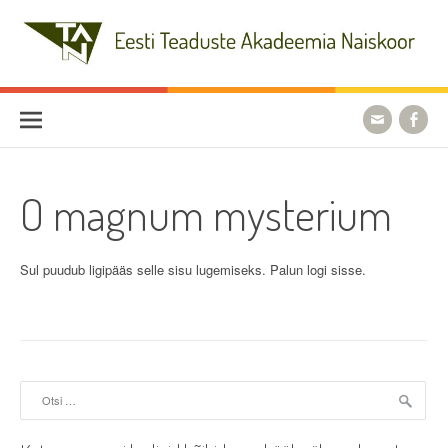
Skip
to
content
Eesti Teaduste Akadeemia
Naiskoor
O magnum mysterium
Sul puudub ligipääs selle sisu lugemiseks. Palun logi sisse.
Otsi: