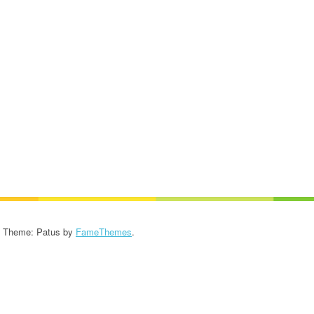
KROONIKA 2024/2025
KROONIKA 2023/2024
KROONIKA 2022/2023
KROONIKA 2021/2022
KROONIKA 2020
KROONIKA 2008-2019
KALENDER KUNI 2019
AASTANI
- Theme: Patus by
FameThemes
.
ESINEMISRIIETE HOOLDUS
SALVESTISED