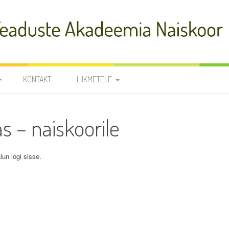
adeemia Naiskoor
KONTAKT
LIIKMETELE
FIA
PROOVID
 – naiskoorile
R
NOODID
TÕLKED
JUHATUS JA
lun logi sisse.
RÜHMAVANEMAD
KOORILIIKMETE KONTAKTID
SÜNNIPÄEVAD
KROONIKA 2025/2026