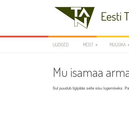
Skip
to
content
Eesti Teaduste Ak
UUDISED
MEIST
MUUSIKA
DIRIGENDID
DISKOGRAA
Mu isamaa armas
SÜMBOOLIKA
REPERTUAA
AJALUGU
Sul puudub ligipääs selle sisu lugemiseks. Pa
VARIA
KODUKORD
PÕHIKIRI