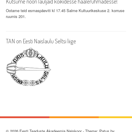
Kutsume noori lauljaid kõikidesse häälerühmadesse!
Ootame teid esmaspäeviti kl 17.45 Salme Kultuurikeskuse 2. korruse
ruumis 201.
TAN on Eesti Naislaulu Seltsi liige
© 2026 Eesti Teaduste Akadeemia Naiskoor - Theme: Patus by