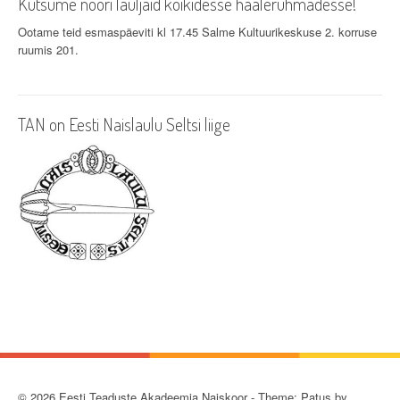
Kutsume noori lauljaid kõikidesse häälerühmadesse!
Ootame teid esmaspäeviti kl 17.45 Salme Kultuurikeskuse 2. korruse
ruumis 201.
TAN on Eesti Naislaulu Seltsi liige
© 2026 Eesti Teaduste Akadeemia Naiskoor - Theme: Patus by