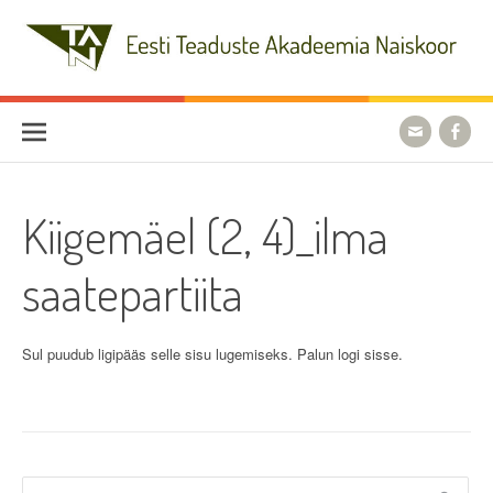
Skip
to
content
Eesti Teaduste Akadeemia
Naiskoor
Kiigemäel (2, 4)_ilma
saatepartiita
Sul puudub ligipääs selle sisu lugemiseks. Palun logi sisse.
Otsi: