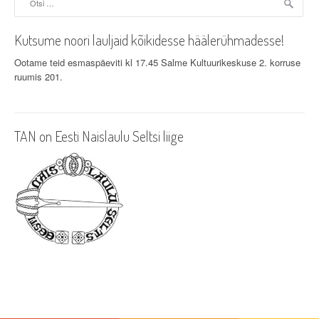
Kutsume noori lauljaid kõikidesse häälerühmadesse!
Ootame teid esmaspäeviti kl 17.45 Salme Kultuurikeskuse 2. korruse
ruumis 201.
TAN on Eesti Naislaulu Seltsi liige