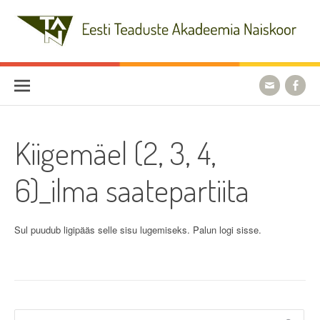
Skip
to
content
Eesti Teaduste Akadeemia
Naiskoor
Kiigemäel (2, 3, 4,
6)_ilma saatepartiita
Sul puudub ligipääs selle sisu lugemiseks. Palun logi sisse.
Otsi: