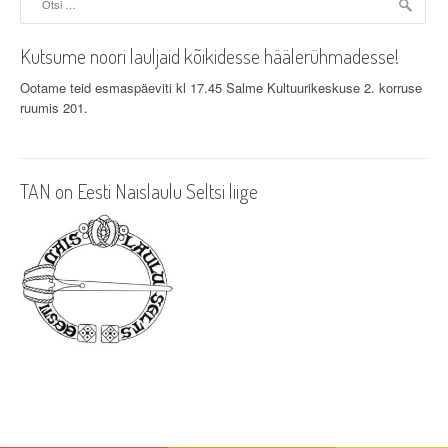
Kutsume noori lauljaid kõikidesse häälerühmadesse!
Ootame teid esmaspäeviti kl 17.45 Salme Kultuurikeskuse 2. korruse
ruumis 201.
TAN on Eesti Naislaulu Seltsi liige