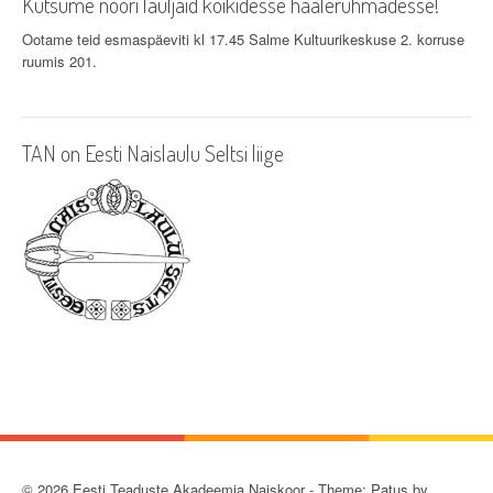
Kutsume noori lauljaid kõikidesse häälerühmadesse!
Ootame teid esmaspäeviti kl 17.45 Salme Kultuurikeskuse 2. korruse
ruumis 201.
TAN on Eesti Naislaulu Seltsi liige
© 2026 Eesti Teaduste Akadeemia Naiskoor - Theme: Patus by