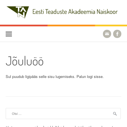
Skip
to
content
Eesti Teaduste Akadeemia
Naiskoor
Jõuluöö
Sul puudub ligipääs selle sisu lugemiseks. Palun logi sisse.
Otsi: