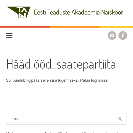
Skip
to
content
Eesti Teaduste Akadeemia
Naiskoor
Hääd ööd_saatepartiita
Sul puudub ligipääs selle sisu lugemiseks. Palun logi sisse.
Otsi: