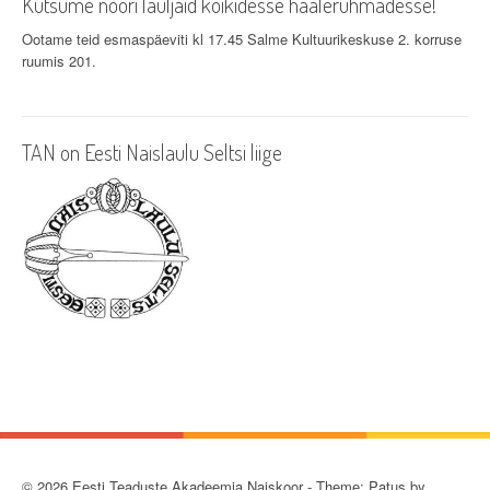
Kutsume noori lauljaid kõikidesse häälerühmadesse!
Ootame teid esmaspäeviti kl 17.45 Salme Kultuurikeskuse 2. korruse
ruumis 201.
TAN on Eesti Naislaulu Seltsi liige
© 2026 Eesti Teaduste Akadeemia Naiskoor - Theme: Patus by