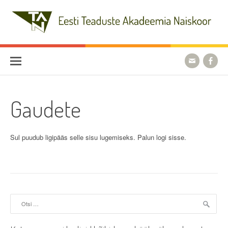
Skip
to
content
Eesti Teaduste Akadeemia
Naiskoor
Gaudete
Sul puudub ligipääs selle sisu lugemiseks. Palun logi sisse.
Otsi: