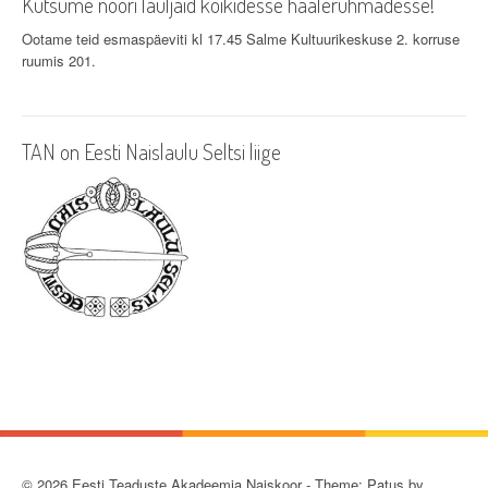
Kutsume noori lauljaid kõikidesse häälerühmadesse!
Ootame teid esmaspäeviti kl 17.45 Salme Kultuurikeskuse 2. korruse
ruumis 201.
TAN on Eesti Naislaulu Seltsi liige
© 2026 Eesti Teaduste Akadeemia Naiskoor - Theme: Patus by