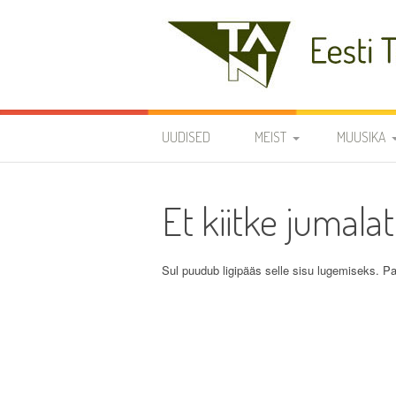
Skip
to
content
Eesti Teaduste Ak
UUDISED
MEIST
MUUSIKA
DIRIGENDID
DISKOGRAA
Et kiitke jumalat
SÜMBOOLIKA
REPERTUAA
AJALUGU
Sul puudub ligipääs selle sisu lugemiseks. Pa
VARIA
KODUKORD
PÕHIKIRI