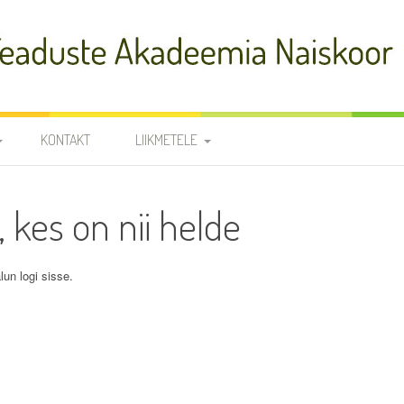
adeemia Naiskoor
KONTAKT
LIIKMETELE
FIA
PROOVID
, kes on nii helde
R
NOODID
TÕLKED
JUHATUS JA
lun logi sisse.
RÜHMAVANEMAD
KOORILIIKMETE KONTAKTID
SÜNNIPÄEVAD
KROONIKA 2025/2026