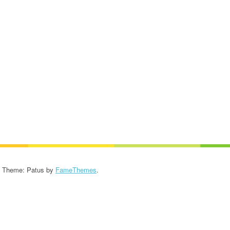
KROONIKA 2024/2025
KROONIKA 2023/2024
KROONIKA 2022/2023
KROONIKA 2021/2022
KROONIKA 2020
KROONIKA 2008-2019
KALENDER KUNI 2019
AASTANI
- Theme: Patus by
FameThemes
.
ESINEMISRIIETE HOOLDUS
SALVESTISED