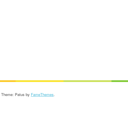
KROONIKA 2024/2025
KROONIKA 2023/2024
KROONIKA 2022/2023
KROONIKA 2021/2022
KROONIKA 2020
KROONIKA 2008-2019
KALENDER KUNI 2019
AASTANI
- Theme: Patus by
FameThemes
.
ESINEMISRIIETE HOOLDUS
SALVESTISED