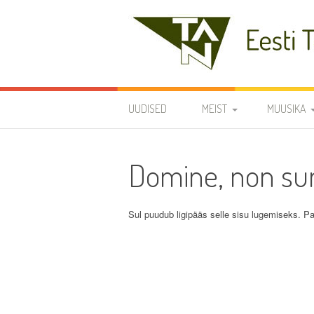
Skip
to
content
Eesti Teaduste Ak
UUDISED
MEIST
MUUSIKA
DIRIGENDID
DISKOGRAA
Domine, non su
SÜMBOOLIKA
REPERTUAA
AJALUGU
Sul puudub ligipääs selle sisu lugemiseks. Pa
VARIA
KODUKORD
PÕHIKIRI