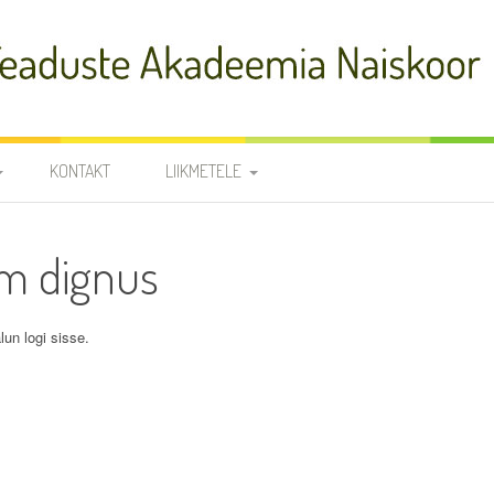
adeemia Naiskoor
KONTAKT
LIIKMETELE
FIA
PROOVID
m dignus
R
NOODID
TÕLKED
JUHATUS JA
lun logi sisse.
RÜHMAVANEMAD
KOORILIIKMETE KONTAKTID
SÜNNIPÄEVAD
KROONIKA 2025/2026