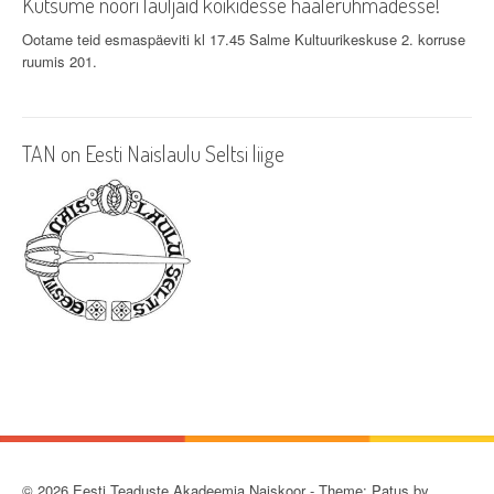
Kutsume noori lauljaid kõikidesse häälerühmadesse!
Ootame teid esmaspäeviti kl 17.45 Salme Kultuurikeskuse 2. korruse
ruumis 201.
TAN on Eesti Naislaulu Seltsi liige
© 2026 Eesti Teaduste Akadeemia Naiskoor - Theme: Patus by