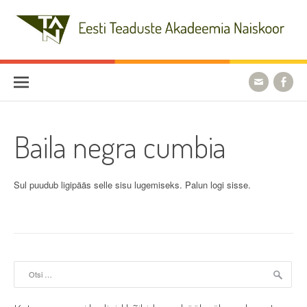
Skip
to
content
Eesti Teaduste Akadeemia
Naiskoor
Baila negra cumbia
Sul puudub ligipääs selle sisu lugemiseks. Palun logi sisse.
Otsi: