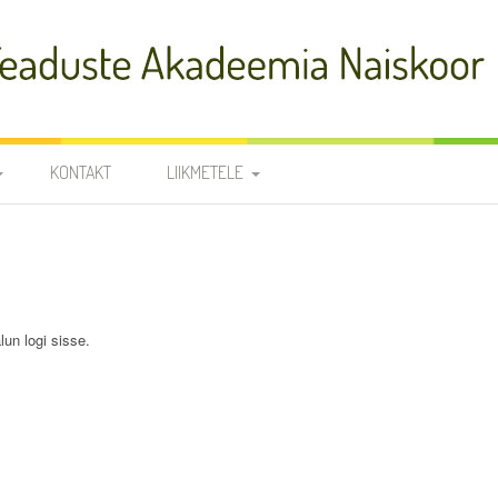
adeemia Naiskoor
KONTAKT
LIIKMETELE
FIA
PROOVID
R
NOODID
TÕLKED
JUHATUS JA
lun logi sisse.
RÜHMAVANEMAD
KOORILIIKMETE KONTAKTID
SÜNNIPÄEVAD
KROONIKA 2025/2026