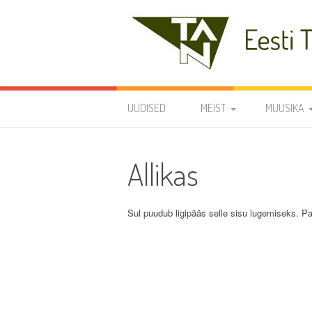
Skip
to
content
Eesti Teaduste Ak
UUDISED
MEIST
MUUSIKA
DIRIGENDID
DISKOGRAA
Allikas
SÜMBOOLIKA
REPERTUAA
AJALUGU
Sul puudub ligipääs selle sisu lugemiseks. Pa
VARIA
KODUKORD
PÕHIKIRI