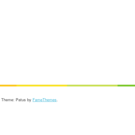
KROONIKA 2024/2025
KROONIKA 2023/2024
KROONIKA 2022/2023
KROONIKA 2021/2022
KROONIKA 2020
KROONIKA 2008-2019
KALENDER KUNI 2019
AASTANI
- Theme: Patus by
FameThemes
.
ESINEMISRIIETE HOOLDUS
SALVESTISED