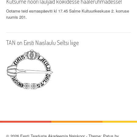
Kutsume noori lauljaid kõikidesse häälerühmadesse!
Ootame teid esmaspäeviti kl 17.45 Salme Kultuurikeskuse 2. korruse
ruumis 201.
TAN on Eesti Naislaulu Seltsi liige
© 2026 Eesti Teaduste Akadeemia Naiskoor - Theme: Patus by