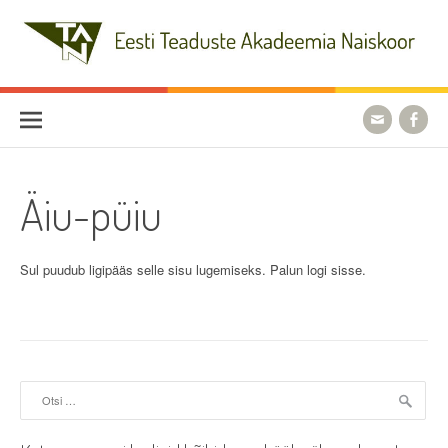
Skip
to
content
Eesti Teaduste Akadeemia
Naiskoor
Äiu-püiu
Sul puudub ligipääs selle sisu lugemiseks. Palun logi sisse.
Otsi: