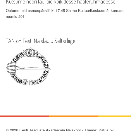
Kutsume noori lauljaid kõikidesse häälerühmadesse!
Ootame teid esmaspäeviti kl 17.45 Salme Kultuurikeskuse 2. korruse
ruumis 201.
TAN on Eesti Naislaulu Seltsi liige
© 2026 Eesti Teaduste Akadeemia Naiskoor - Theme: Patus by