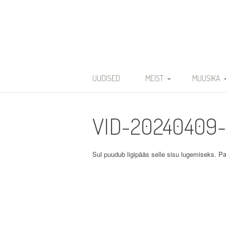
Skip
to
content
Eesti Teaduste Ak
UUDISED
MEIST
MUUSIKA
DIRIGENDID
DISKOGRAA
VID-20240409-
SÜMBOOLIKA
REPERTUAA
AJALUGU
Sul puudub ligipääs selle sisu lugemiseks. Pa
VARIA
KODUKORD
PÕHIKIRI