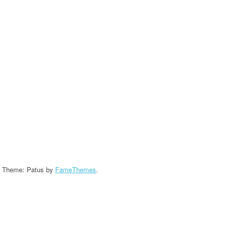
KROONIKA 2024/2025
KROONIKA 2023/2024
KROONIKA 2022/2023
KROONIKA 2021/2022
KROONIKA 2020
KROONIKA 2008-2019
KALENDER KUNI 2019
AASTANI
- Theme: Patus by
FameThemes
.
ESINEMISRIIETE HOOLDUS
SALVESTISED