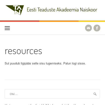
Skip
to
content
Eesti Teaduste Akadeemia
Naiskoor
resources
Sul puudub ligipääs selle sisu lugemiseks. Palun logi sisse.
Otsi: