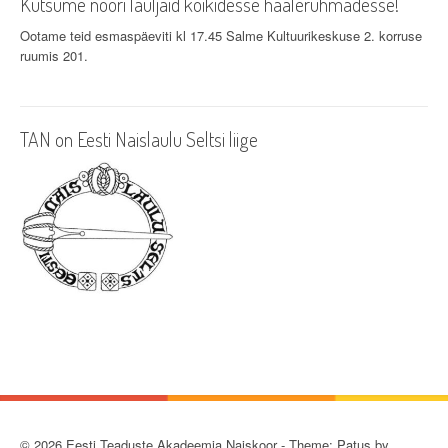
Kutsume noori lauljaid kõikidesse häälerühmadesse!
Ootame teid esmaspäeviti kl 17.45 Salme Kultuurikeskuse 2. korruse
ruumis 201.
TAN on Eesti Naislaulu Seltsi liige
© 2026 Eesti Teaduste Akadeemia Naiskoor - Theme: Patus by