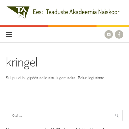
Skip
to
content
Eesti Teaduste Akadeemia
Naiskoor
kringel
Sul puudub ligipääs selle sisu lugemiseks. Palun logi sisse.
Otsi: