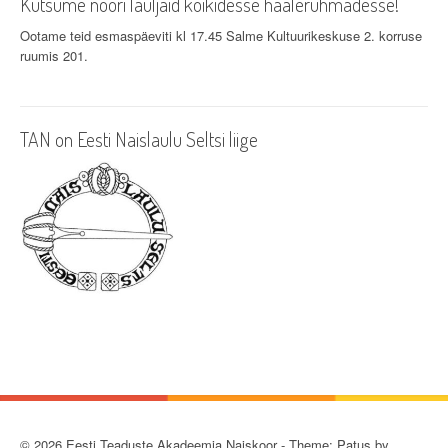
Kutsume noori lauljaid kõikidesse häälerühmadesse!
Ootame teid esmaspäeviti kl 17.45 Salme Kultuurikeskuse 2. korruse
ruumis 201.
TAN on Eesti Naislaulu Seltsi liige
© 2026 Eesti Teaduste Akadeemia Naiskoor - Theme: Patus by