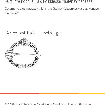
Kutsume noori lauljaid kõikidesse häälerühmadesse!
Ootame teid esmaspäeviti kl 17.45 Salme Kultuurikeskuse 2. korruse
ruumis 201.
TAN on Eesti Naislaulu Seltsi liige
© 2026 Eesti Teaduste Akadeemia Naiskoor - Theme: Patus by