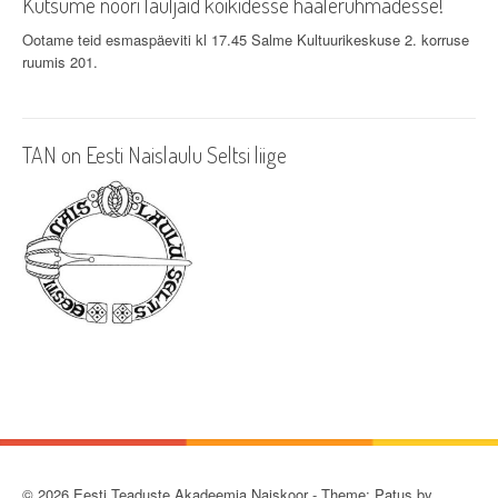
Kutsume noori lauljaid kõikidesse häälerühmadesse!
Ootame teid esmaspäeviti kl 17.45 Salme Kultuurikeskuse 2. korruse
ruumis 201.
TAN on Eesti Naislaulu Seltsi liige
© 2026 Eesti Teaduste Akadeemia Naiskoor - Theme: Patus by