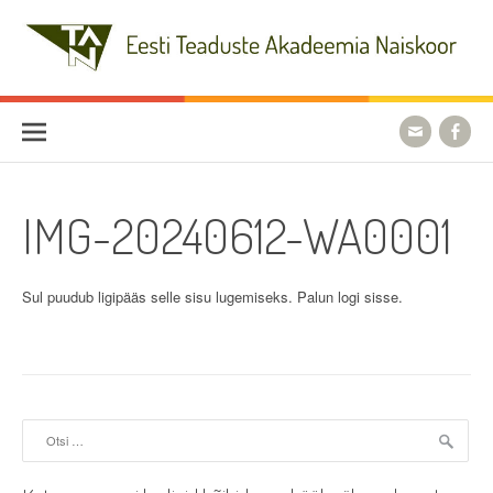
Skip
to
content
Eesti Teaduste Akadeemia
Naiskoor
IMG-20240612-WA0001
Sul puudub ligipääs selle sisu lugemiseks. Palun logi sisse.
Otsi: