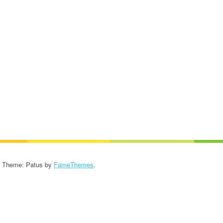
KROONIKA 2024/2025
KROONIKA 2023/2024
KROONIKA 2022/2023
KROONIKA 2021/2022
KROONIKA 2020
KROONIKA 2008-2019
KALENDER KUNI 2019
AASTANI
- Theme: Patus by
FameThemes
.
ESINEMISRIIETE HOOLDUS
SALVESTISED