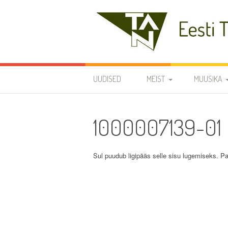
Skip
to
content
Eesti Teaduste Ak
UUDISED
MEIST
MUUSIKA
DIRIGENDID
DISKOGRAA
1000007139-01
SÜMBOOLIKA
REPERTUAA
AJALUGU
Sul puudub ligipääs selle sisu lugemiseks. Pa
VARIA
KODUKORD
PÕHIKIRI