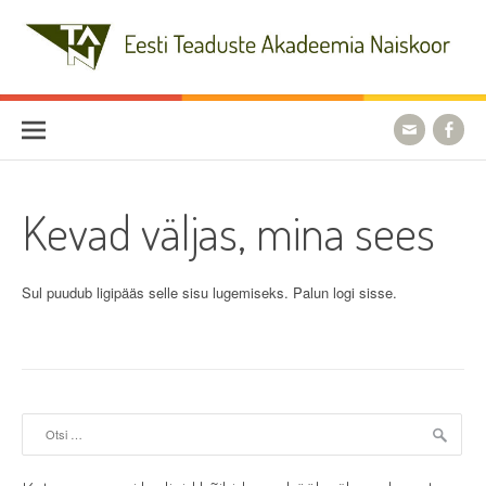
Skip
to
content
Eesti Teaduste Akadeemia
Naiskoor
Kevad väljas, mina sees
Sul puudub ligipääs selle sisu lugemiseks. Palun logi sisse.
Otsi: