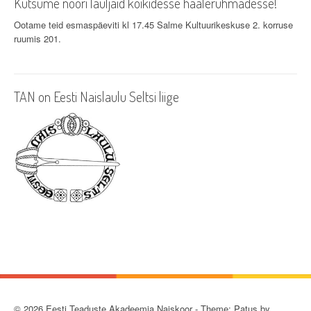
Kutsume noori lauljaid kõikidesse häälerühmadesse!
Ootame teid esmaspäeviti kl 17.45 Salme Kultuurikeskuse 2. korruse
ruumis 201.
TAN on Eesti Naislaulu Seltsi liige
© 2026 Eesti Teaduste Akadeemia Naiskoor - Theme: Patus by