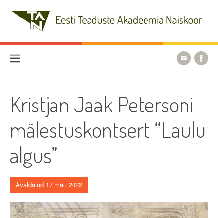
Skip
to
content
Eesti Teaduste Akadeemia
Naiskoor
Kristjan Jaak Petersoni
mälestuskontsert “Laulu
algus”
Avaldatud 17 mai, 2022