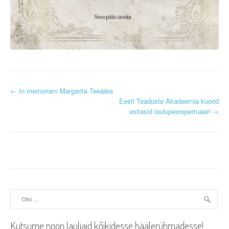
P
←
In memoriam Margarita Teeääre
Eesti Teaduste Akadeemia koorid
o
esitasid laulupeorepertuaari
→
s
t
n
a
Otsi:
v
i
Kutsume noori lauljaid kõikidesse häälerühmadesse!