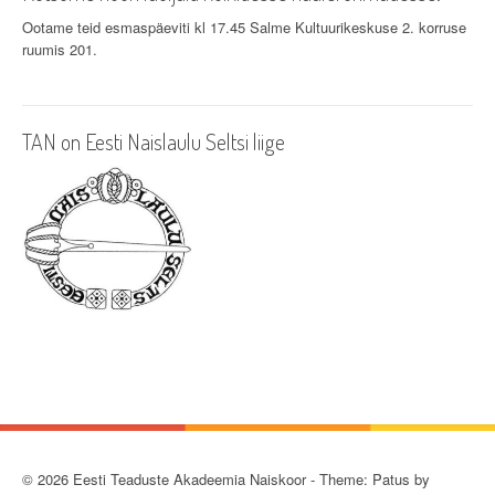
g
Ootame teid esmaspäeviti kl 17.45 Salme Kultuurikeskuse 2. korruse
ruumis 201.
a
t
i
TAN on Eesti Naislaulu Seltsi liige
o
n
© 2026 Eesti Teaduste Akadeemia Naiskoor - Theme: Patus by