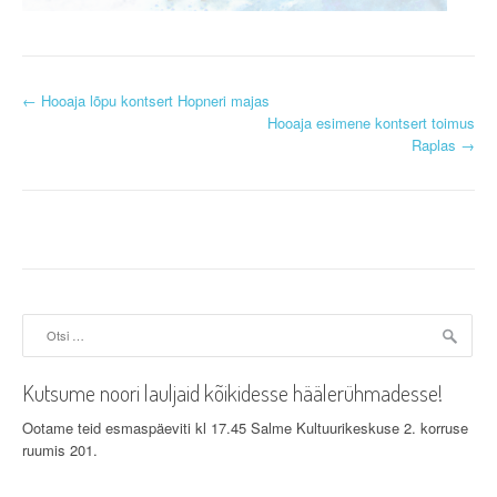
P
←
Hooaja lõpu kontsert Hopneri majas
Hooaja esimene kontsert toimus
o
Raplas
→
s
t
n
a
Otsi:
v
i
Kutsume noori lauljaid kõikidesse häälerühmadesse!
g
Ootame teid esmaspäeviti kl 17.45 Salme Kultuurikeskuse 2. korruse
ruumis 201.
a