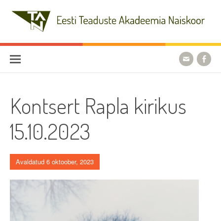
Skip
to
content
Eesti Teaduste Akadeemia
Naiskoor
Kontsert Rapla kirikus
15.10.2023
Avaldatud 6 oktoober, 2023