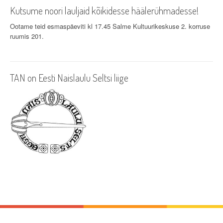
v
Kutsume noori lauljaid kõikidesse häälerühmadesse!
i
Ootame teid esmaspäeviti kl 17.45 Salme Kultuurikeskuse 2. korruse
ruumis 201.
g
a
TAN on Eesti Naislaulu Seltsi liige
t
i
o
n