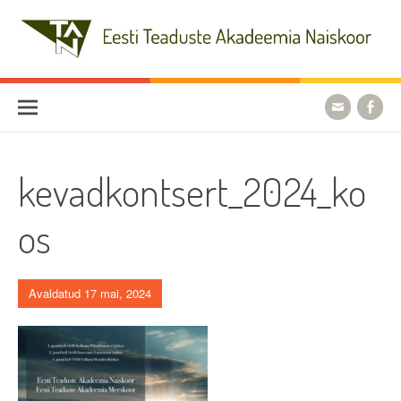
Skip
to
content
Eesti Teaduste Akadeemia
Naiskoor
kevadkontsert_2024_ko
os
Avaldatud 17 mai, 2024