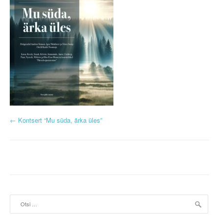
P
←
Kontsert “Mu süda, ärka üles”
o
s
t
n
Otsi:
a