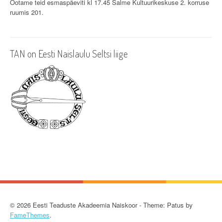
Ootame teid esmaspäeviti kl 17.45 Salme Kultuurikeskuse 2. korruse
g
ruumis 201.
a
t
TAN on Eesti Naislaulu Seltsi liige
i
o
n
© 2026 Eesti Teaduste Akadeemia Naiskoor - Theme: Patus by
FameThemes
.