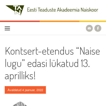
Skip
to
content
Eesti Teaduste Akadeemia
Naiskoor
Kontsert-etendus “Naise
lugu” edasi lükatud 13.
aprilliks!
Avaldatud 4 jaanuar, 2022