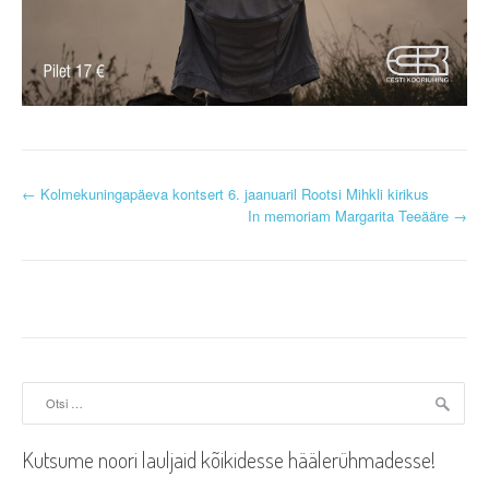
P
←
Kolmekuningapäeva kontsert 6. jaanuaril Rootsi Mihkli kirikus
In memoriam Margarita Teeääre
→
o
s
t
n
a
Otsi:
v
Kutsume noori lauljaid kõikidesse häälerühmadesse!
i