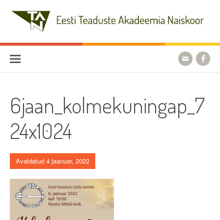
Skip
to
content
Eesti Teaduste Akadeemia
Naiskoor
6jaan_kolmekuningap_7
24x1024
Avaldatud 4 jaanuar, 2022