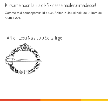
v
Kutsume noori lauljaid kõikidesse häälerühmadesse!
i
Ootame teid esmaspäeviti kl 17.45 Salme Kultuurikeskuse 2. korruse
ruumis 201.
g
a
TAN on Eesti Naislaulu Seltsi liige
t
i
o
n