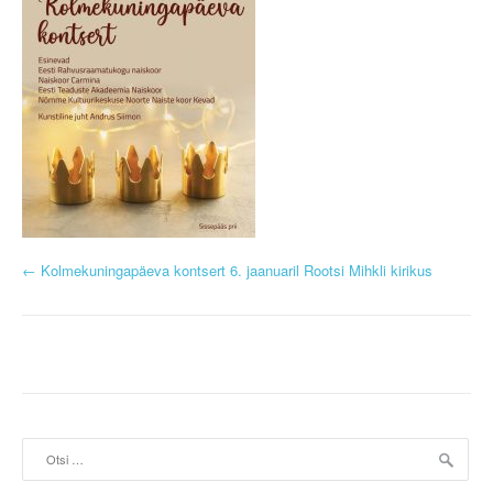
P
←
Kolmekuningapäeva kontsert 6. jaanuaril Rootsi Mihkli kirikus
o
s
t
n
Otsi:
a