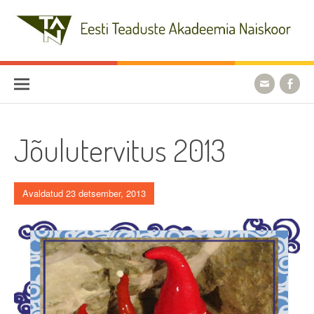
Skip
to
content
Eesti Teaduste Akadeemia
Naiskoor
Jõulutervitus 2013
Avaldatud 23 detsember, 2013