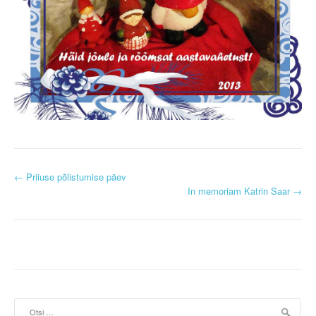
P
←
Priiuse põlistumise päev
In memoriam Katrin Saar
→
o
s
t
n
a
Otsi: