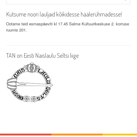
v
Kutsume noori lauljaid kõikidesse häälerühmadesse!
i
Ootame teid esmaspäeviti kl 17.45 Salme Kultuurikeskuse 2. korruse
g
ruumis 201.
a
t
TAN on Eesti Naislaulu Seltsi liige
i
o
n