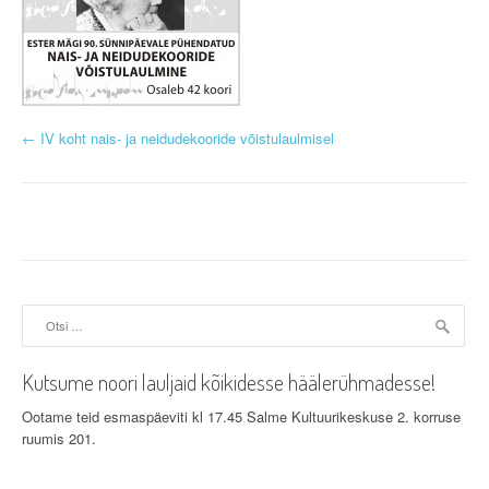
P
←
IV koht nais- ja neidudekooride võistulaulmisel
o
s
t
n
Otsi:
a
v
Kutsume noori lauljaid kõikidesse häälerühmadesse!
i
Ootame teid esmaspäeviti kl 17.45 Salme Kultuurikeskuse 2. korruse
ruumis 201.
g