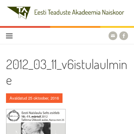
Skip
to
content
Eesti Teaduste Akadeemia
Naiskoor
2012_03_11_v6istulaulmin
e
Avaldatud 25 oktoober, 2016