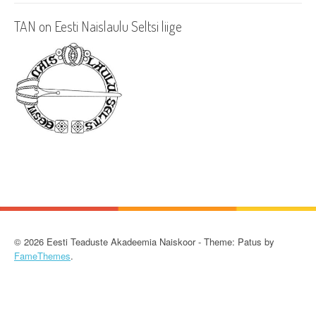
a
TAN on Eesti Naislaulu Seltsi liige
t
i
o
n
© 2026 Eesti Teaduste Akadeemia Naiskoor - Theme: Patus by
FameThemes
.