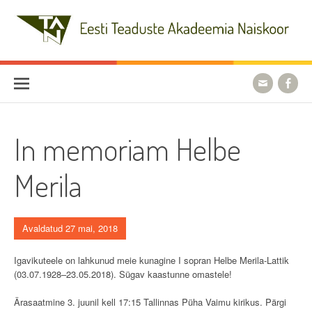
Skip
to
content
Eesti Teaduste Akadeemia
Naiskoor
In memoriam Helbe
Merila
Avaldatud 27 mai, 2018
Igavikuteele on lahkunud meie kunagine I sopran Helbe Merila-Lattik
(03.07.1928–23.05.2018). Sügav kaastunne omastele!
Ärasaatmine 3. juunil kell 17:15 Tallinnas Püha Vaimu kirikus. Pärgi