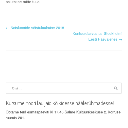
palutakse mitte tuua.
P
←
Naiskooride võistulaulmine 2018
Kontserdiarvustus Stockholmi
o
Eesti Päevalehes
→
s
t
n
a
Otsi:
v
i
Kutsume noori lauljaid kõikidesse häälerühmadesse!
g
Ootame teid esmaspäeviti kl 17.45 Salme Kultuurikeskuse 2. korruse
ruumis 201.
a