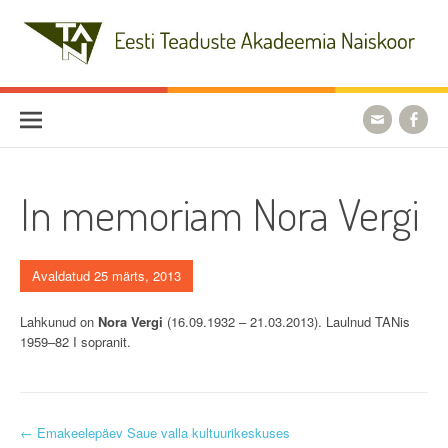
Skip
to
content
Eesti Teaduste Akadeemia
Naiskoor
In memoriam Nora Vergi
Avaldatud 25 märts, 2013
Lahkunud on
Nora Vergi
(16.09.1932 – 21.03.2013). Laulnud TANis
1959–82 I sopranit.
P
←
Emakeelepäev Saue valla kultuurikeskuses