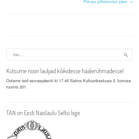
Priiuse põlistumise päev
→
o
s
t
n
a
Otsi:
v
Kutsume noori lauljaid kõikidesse häälerühmadesse!
i
Ootame teid esmaspäeviti kl 17.45 Salme Kultuurikeskuse 2. korruse
g
ruumis 201.
a
t
TAN on Eesti Naislaulu Seltsi liige
i
o