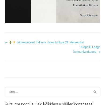
P
←
Jõulukontsert Tallinna Jaani kirikus 22. detsembril
16.aprillil Laagri
o
kultuurikeskuses
→
s
t
n
a
Otsi:
v
i
Kutsume noori lauljaid kõikidesse häälerühmadesse!