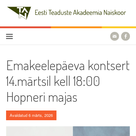
Skip
to
content
Eesti Teaduste Akadeemia
Naiskoor
Emakeelepäeva kontsert
14.märtsil kell 18:00
Hopneri majas
Avaldatud 6 märts, 2026