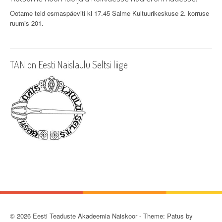
g
Ootame teid esmaspäeviti kl 17.45 Salme Kultuurikeskuse 2. korruse
ruumis 201.
a
t
i
TAN on Eesti Naislaulu Seltsi liige
o
n
© 2026 Eesti Teaduste Akadeemia Naiskoor - Theme: Patus by