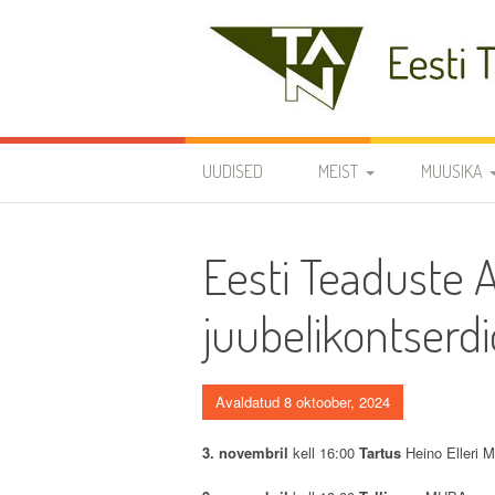
Skip
to
content
Eesti Teaduste Ak
UUDISED
MEIST
MUUSIKA
DIRIGENDID
DISKOGRAA
Eesti Teaduste 
SÜMBOOLIKA
REPERTUAA
juubelikontserdi
AJALUGU
VARIA
Avaldatud 8 oktoober, 2024
KODUKORD
3. novembril
kell 16:00
Tartus
Heino Elleri M
PÕHIKIRI