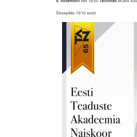
9. novembril
kell 18:00
Tallinnas
MUBA suur
Sissepääs 15/10 eurot