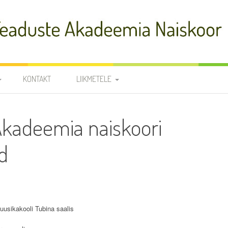
adeemia Naiskoor
KONTAKT
LIIKMETELE
FIA
PROOVID
Akadeemia naiskoori
R
NOODID
TÕLKED
d
JUHATUS JA
RÜHMAVANEMAD
KOORILIIKMETE KONTAKTID
SÜNNIPÄEVAD
uusikakooli Tubina saalis
KROONIKA 2025/2026