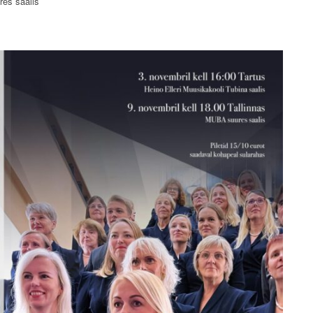
es saalis
KROONIKA 2024/2025
KROONIKA 2023/2024
KROONIKA 2022/2023
KROONIKA 2021/2022
KROONIKA 2020
KROONIKA 2008-2019
KALENDER KUNI 2019
AASTANI
ESINEMISRIIETE HOOLDUS
SALVESTISED