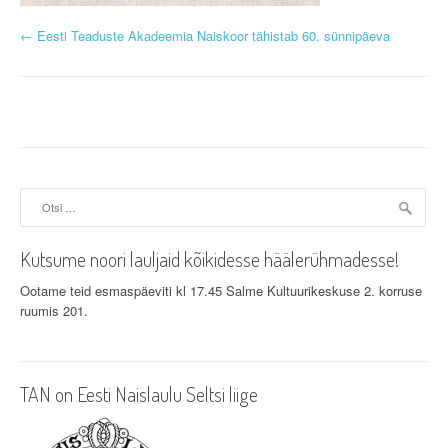
P
←
Eesti Teaduste Akadeemia Naiskoor tähistab 60. sünnipäeva
o
s
t
n
Otsi:
a
v
Kutsume noori lauljaid kõikidesse häälerühmadesse!
i
Ootame teid esmaspäeviti kl 17.45 Salme Kultuurikeskuse 2. korruse
ruumis 201.
g
a
TAN on Eesti Naislaulu Seltsi liige
t
i