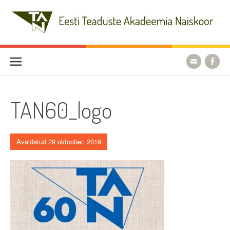
Skip
to
content
Eesti Teaduste Akadeemia
Naiskoor
TAN60_logo
Avaldatud 29 oktoober, 2019