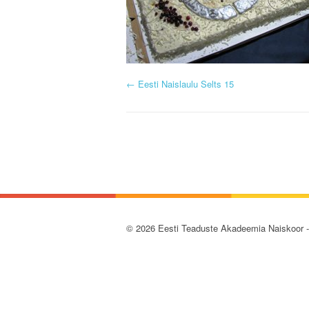
P
←
Eesti Naislaulu Selts 15
o
s
t
n
a
© 2026 Eesti Teaduste Akadeemia Naiskoor 
v
i