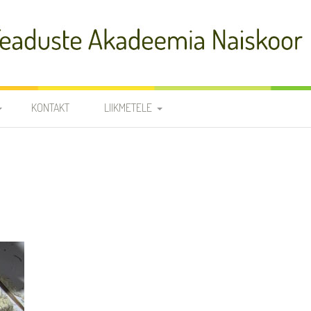
adeemia Naiskoor
KONTAKT
LIIKMETELE
FIA
PROOVID
R
NOODID
TÕLKED
JUHATUS JA
RÜHMAVANEMAD
KOORILIIKMETE KONTAKTID
SÜNNIPÄEVAD
KROONIKA 2025/2026