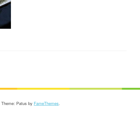
KROONIKA 2024/2025
KROONIKA 2023/2024
KROONIKA 2022/2023
KROONIKA 2021/2022
KROONIKA 2020
KROONIKA 2008-2019
KALENDER KUNI 2019
AASTANI
- Theme: Patus by
FameThemes
.
ESINEMISRIIETE HOOLDUS
SALVESTISED