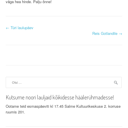
väga hea hinde. Palju õnne!
P
←
Türi laulupäev
Reis Gotlandile
→
o
s
t
n
a
Otsi:
v
Kutsume noori lauljaid kõikidesse häälerühmadesse!
i
Ootame teid esmaspäeviti kl 17.45 Salme Kultuurikeskuse 2. korruse
g
ruumis 201.
a