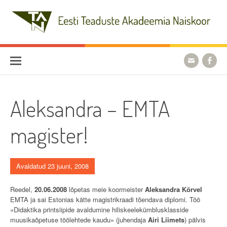
Skip
to
content
Eesti Teaduste Akadeemia
Naiskoor
Aleksandra – EMTA
magister!
Avaldatud 23 juuni, 2008
Reedel,
20.06.2008
lõpetas meie koormeister
Aleksandra Kõrvel
EMTA ja sai Estonias kätte magistrikraadi tõendava diplomi. Töö
«Didaktika printsiipide avaldumine hiliskeelekümblusklasside
muusikaõpetuse töölehtede kaudu» (juhendaja
Airi Liimets
) pälvis