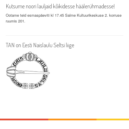
v
Kutsume noori lauljaid kõikidesse häälerühmadesse!
i
Ootame teid esmaspäeviti kl 17.45 Salme Kultuurikeskuse 2. korruse
ruumis 201.
g
a
TAN on Eesti Naislaulu Seltsi liige
t
i
o
n