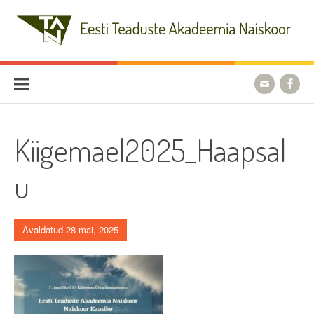
Skip
to
content
Eesti Teaduste Akadeemia
Naiskoor
Kiigemael2025_Haapsal
u
Avaldatud 28 mai, 2025