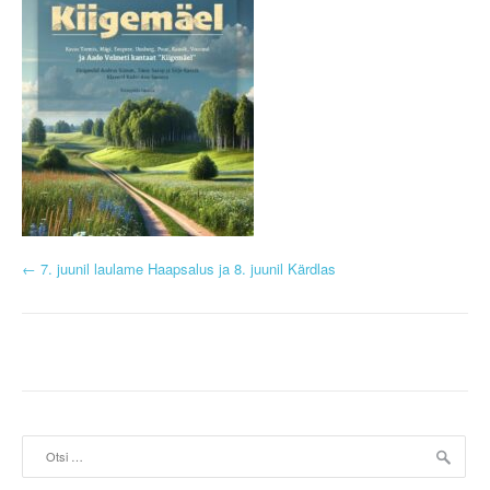
P
←
7. juunil laulame Haapsalus ja 8. juunil Kärdlas
o
s
t
n
Otsi:
a