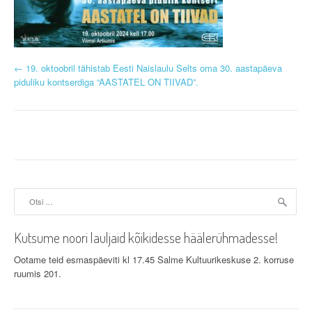
P
←
19. oktoobril tähistab Eesti Naislaulu Selts oma 30. aastapäeva
piduliku kontserdiga “AASTATEL ON TIIVAD”.
o
s
t
n
a
Otsi:
v
Kutsume noori lauljaid kõikidesse häälerühmadesse!
i
Ootame teid esmaspäeviti kl 17.45 Salme Kultuurikeskuse 2. korruse
g
ruumis 201.
a