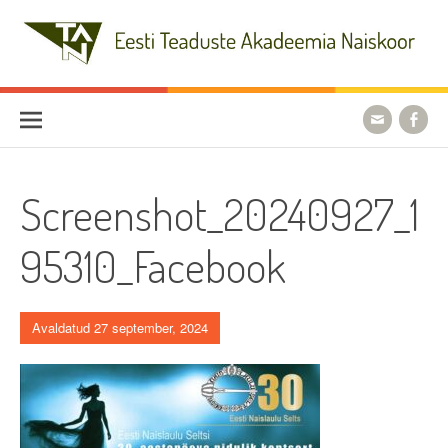
Skip
to
content
Eesti Teaduste Akadeemia
Naiskoor
Screenshot_20240927_1
95310_Facebook
Avaldatud 27 september, 2024