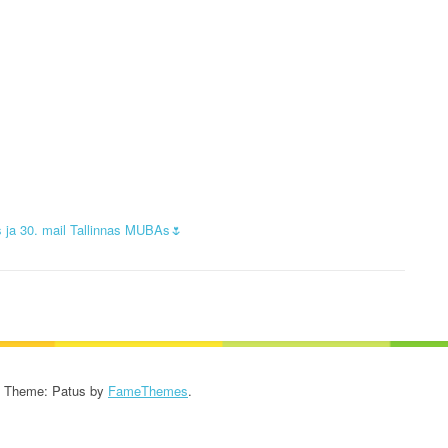
KROONIKA 2024/2025
KROONIKA 2023/2024
KROONIKA 2022/2023
KROONIKA 2021/2022
KROONIKA 2020
 ja 30. mail Tallinnas MUBAs🌷
KROONIKA 2008-2019
KALENDER KUNI 2019
AASTANI
ESINEMISRIIETE HOOLDUS
- Theme: Patus by
FameThemes
.
SALVESTISED