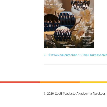
P
←
🌞🌱Kevadkontserdid 16. mail Kuressaares
o
s
t
© 2026 Eesti Teaduste Akadeemia Naiskoor 
n